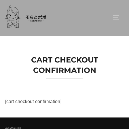
コ
ン
サイド
テ
ン
ツ
へ
ス
CART CHECKOUT
キ
CONFIRMATION
ッ
プ
[cart-checkout-confirmation]