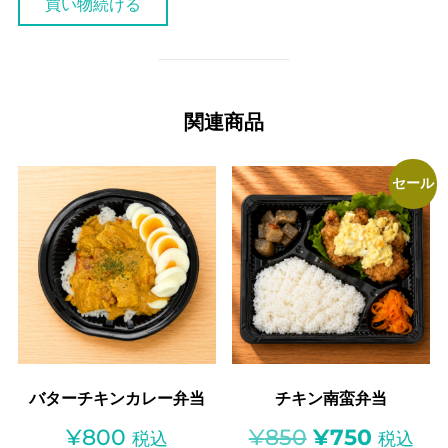
買い物続ける
弁
当
個
関連商品
セール
バターチキンカレー弁当
チキン南蛮弁当
元
現
¥
800
¥
850
¥
750
税込
税込