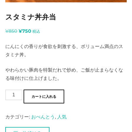
スタミナ丼弁当
元
現
¥
850
¥
750
税込
の
在
にんにくの香りが食欲を刺激する、ボリューム満点のス
価
の
タミナ丼。
格
価
は
格
やわらかい豚肉を特製だれで炒め、ご飯が止まらなくな
¥850
は
る味付けに仕上げました。
で
¥750
し
で
ス
た。
す。
カートに入れる
タ
ミ
カテゴリー:
おべんとう
,
人気
ナ
丼