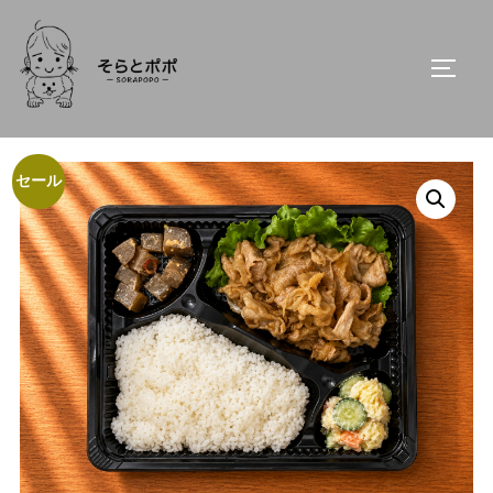
コ
ン
サイド
テ
ン
ホーム
/
人気
/ スタミナ丼弁当
ツ
へ
セール
ス
キ
ッ
プ