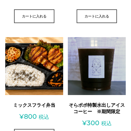
の
在
カートに入れる
カートに入れる
価
の
格
価
は
格
¥850
は
で
¥750
し
で
た。
す。
ミックスフライ弁当
そらポポ特製水出しアイス
コーヒー ※期間限定
¥
800
税込
¥
300
税込