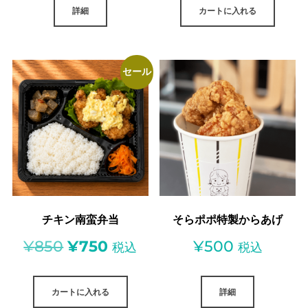
詳細
カートに入れる
セール
チキン南蛮弁当
そらポポ特製からあげ
元
現
¥
850
¥
750
¥
500
税込
税込
の
在
カートに入れる
詳細
価
の